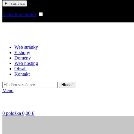
Prihlásiť sa
Zabudli ste heslo?
Zapamätať si ma
Web stránky
E-shopy
Domény
Web hosting
Obsah
Kontakt
Hľadať
Menu
0
položka
0,00
€