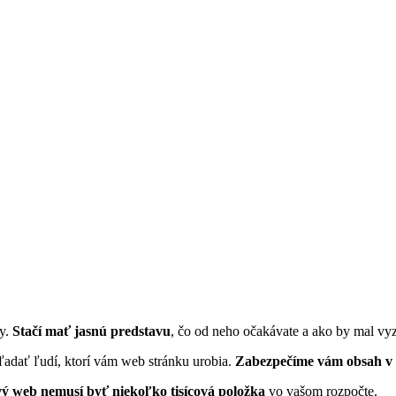
y.
Stačí mať jasnú predstavu
, čo od neho očakávate a ako by mal vyz
 hľadať ľudí, ktorí vám web stránku urobia.
Zabezpečíme vám obsah v t
ý web nemusí byť niekoľko tisícová položka
vo vašom rozpočte.