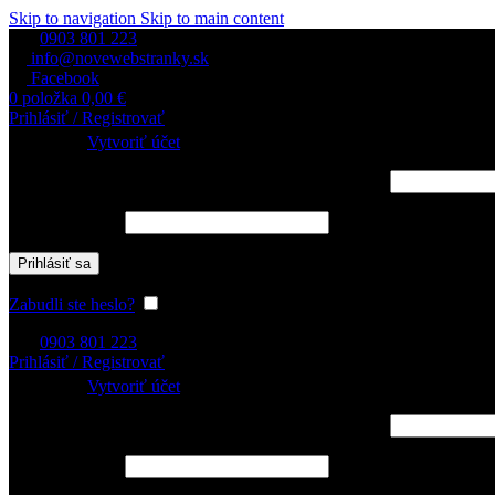
Skip to navigation
Skip to main content
0903 801 223
info@novewebstranky.sk
Facebook
0
položka
0,00
€
Prihlásiť / Registrovať
Prihlásiť sa
Vytvoriť účet
Používateľské meno alebo e-mailová adresa
*
Povinné
Heslo
*
Povinné
Prihlásiť sa
Zabudli ste heslo?
Zapamätať si ma
0903 801 223
Prihlásiť / Registrovať
Prihlásiť sa
Vytvoriť účet
Používateľské meno alebo e-mailová adresa
*
Povinné
Heslo
*
Povinné