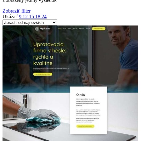
Zobrazený jediný výsledok
Zobraziť filter
Ukázať
9
12
15
18
24