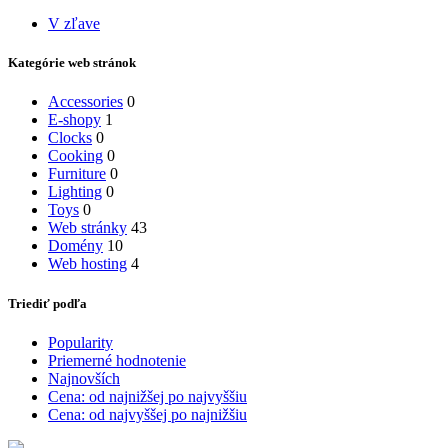
V zľave
Kategórie web stránok
Accessories
0
E-shopy
1
Clocks
0
Cooking
0
Furniture
0
Lighting
0
Toys
0
Web stránky
43
Domény
10
Web hosting
4
Triediť podľa
Popularity
Priemerné hodnotenie
Najnovších
Cena: od najnižšej po najvyššiu
Cena: od najvyššej po najnižšiu