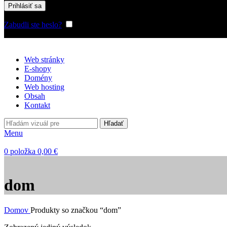
Prihlásiť sa
Zabudli ste heslo?
Zapamätať si ma
Web stránky
E-shopy
Domény
Web hosting
Obsah
Kontakt
Hľadať
Menu
0
položka
0,00
€
dom
Domov
Produkty so značkou “dom”