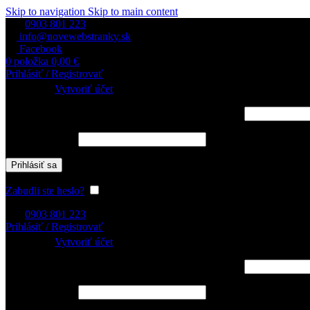
Skip to navigation
Skip to main content
0903 801 223
info@novewebstranky.sk
Facebook
0
položka
0,00
€
Prihlásiť / Registrovať
Prihlásiť sa
Vytvoriť účet
Používateľské meno alebo e-mailová adresa
*
Povinné
Heslo
*
Povinné
Prihlásiť sa
Zabudli ste heslo?
Zapamätať si ma
0903 801 223
Prihlásiť / Registrovať
Prihlásiť sa
Vytvoriť účet
Používateľské meno alebo e-mailová adresa
*
Povinné
Heslo
*
Povinné