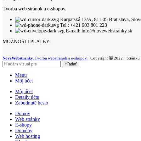
Tvorba web stránok a e-shopov.
Karpatská 13/A, 811 05 Bratislava, Slov
Tel.: +421 903 801 223
E-mail: info@novewebstranky.sk
MOŽNOSTI PLATBY:
NoveWebstranky.
Tvorba webstránok a e-shopov.
| Copyright
2022. | Stránku
Hľadať
Menu
Môj účet
Môj účet
Detaily účtu
Zabudnuté heslo
Domov
Web stránky
E-shopy
Domény
Web hosting